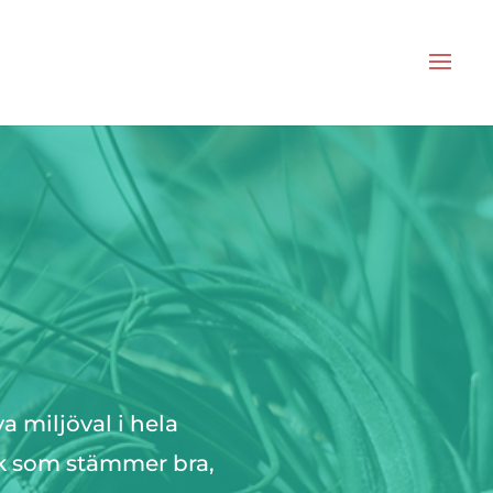
 miljöval i hela
ck som stämmer bra,